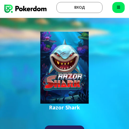
ВХОД
Razor Shark