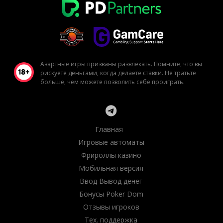
Азартные игры призваны развлекать. Помните, что вы
рискуете деньгами, когда делаете ставки. Не тратьте
больше, чем можете позволить себе проиграть.
Главная
Игровые автоматы
Фрироллы казино
Мобильная версия
Ввод Вывод денег
Бонусы Poker Dom
Отзывы игроков
Тех. поддержка