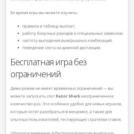
Во время игры вы можете изучить:
правила и таблицу выплат;
работу бонусных раундов и специальных символов;
частоту выпадения выигрышных комбинаций;
поведение слота на длинной дистанции.
Бесплатная игра без
ограничений
Демо-режим не имеет временных ограничений — вы
можете запускать слот
Razor Shark
неограниченное
количество раз. Это особенно удобно для новых игроков,
которые хотят разобраться в механике, а также для
опытных пользователей, тестирующих стратегии ставок.
Обратите внимание: в бесплатной версии выигрыши