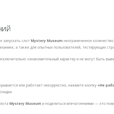
ний
е запускать слот
Mystery Museum
неограниченное количество 
еханике, а также для опытных пользователей, тестирующих стра
исключительно ознакомительный характер и не могут быть выв
крывается или работает некорректно, нажмите кнопку
«Не раб
оладки.
слота
Mystery Museum
и поделиться впечатлениями — это пом