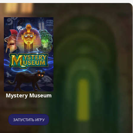
Mystery Museum
ЗАПУСТИТЬ ИГРУ