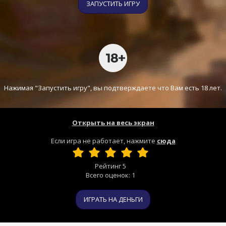
ЗАПУСТИТЬ ИГРУ
Нажимая "Запустить игру", вы подтверждаете что Вам есть 18 лет.
Открыть на весь экран
Если игра не работает, нажмите
сюда
Рейтинг
5
Всего оценок:
1
ИГРАТЬ НА ДЕНЬГИ