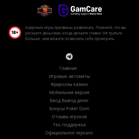
Азартные игры призваны развлекать. Помните, что вы
рискуете деньгами, когда делаете ставки. Не тратьте
больше, чем можете позволить себе проиграть.
Главная
Игровые автоматы
Фрироллы казино
Мобильная версия
Ввод Вывод денег
Бонусы Poker Dom
Отзывы игроков
Тех. поддержка
Официальное зеркало