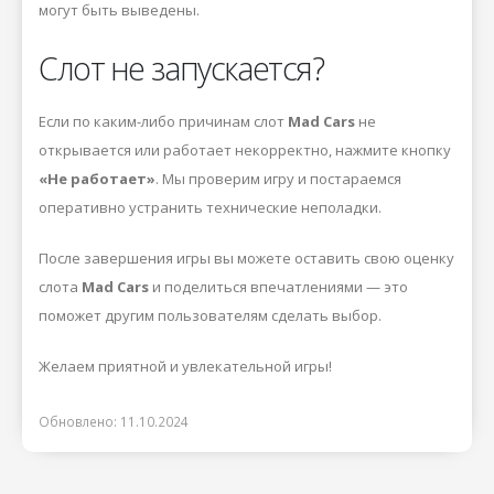
могут быть выведены.
Слот не запускается?
Если по каким-либо причинам слот
Mad Cars
не
открывается или работает некорректно, нажмите кнопку
«Не работает»
. Мы проверим игру и постараемся
оперативно устранить технические неполадки.
После завершения игры вы можете оставить свою оценку
слота
Mad Cars
и поделиться впечатлениями — это
поможет другим пользователям сделать выбор.
Желаем приятной и увлекательной игры!
Обновлено:
11.10.2024