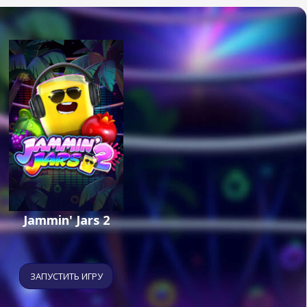
Jammin' Jars 2
ЗАПУСТИТЬ ИГРУ