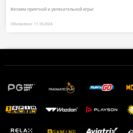
Желаем приятной и увлекательной игры!
Обновлено:
11.10.2024