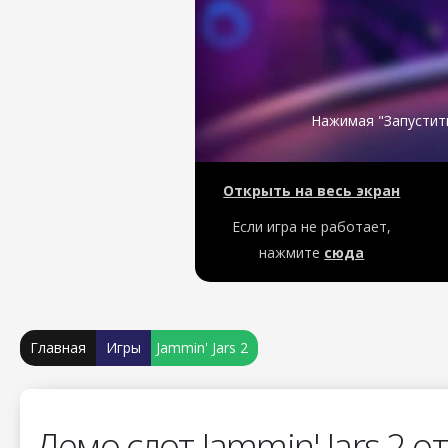
Нажимая "Запустить
Открыть на весь экран
Если игра не работает,
нажмите
сюда
Главная
Игры
Jammin' Jars 2
Демо слот Jammin' Jars 2 