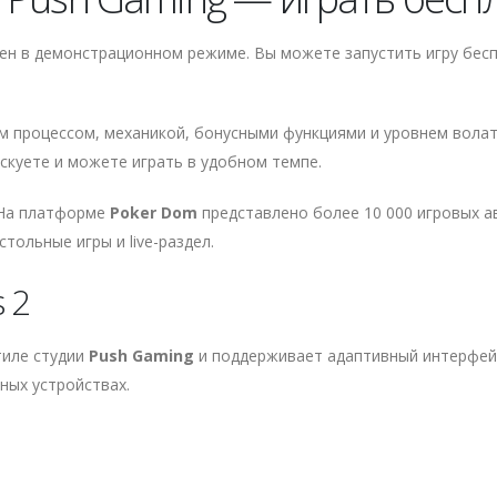
ен в демонстрационном режиме. Вы можете запустить игру бес
м процессом, механикой, бонусными функциями и уровнем волат
скуете и можете играть в удобном темпе.
 На платформе
Poker Dom
представлено более 10 000 игровых 
тольные игры и live-раздел.
 2
иле студии
Push Gaming
и поддерживает адаптивный интерфейс
ных устройствах.