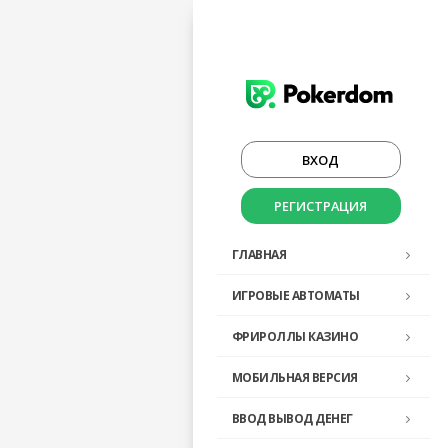
ВХОД
РЕГИСТРАЦИЯ
ГЛАВНАЯ
ИГРОВЫЕ АВТОМАТЫ
ФРИРОЛЛЫ КАЗИНО
МОБИЛЬНАЯ ВЕРСИЯ
ВВОД ВЫВОД ДЕНЕГ