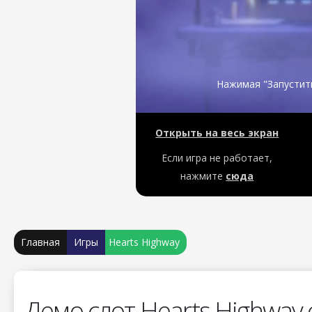
Нажимая "Запустить
Открыть на весь экран
Если игра не работает,
нажмите
сюда
Главная
Игры
Hearts Highway
Демо слот Hearts Highway