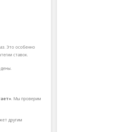
аз. Это особенно
тегии ставок.
едены.
тает»
. Мы проверим
жет другим