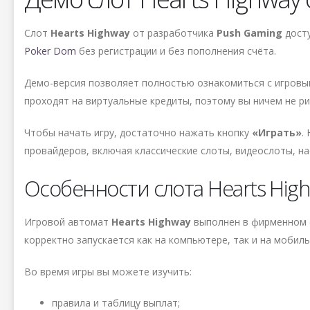
Слот
Hearts Highway
от разработчика
Push Gaming
досту
Poker Dom
без регистрации и без пополнения счёта.
Демо-версия позволяет полностью ознакомиться с игровы
проходят на виртуальные кредиты, поэтому вы ничем не ри
Чтобы начать игру, достаточно нажать кнопку
«Играть»
.
провайдеров, включая классические слоты, видеослоты, нас
Особенности слота Hearts Hig
Игровой автомат
Hearts Highway
выполнен в фирменном 
корректно запускается как на компьютере, так и на мобиль
Во время игры вы можете изучить:
правила и таблицу выплат;