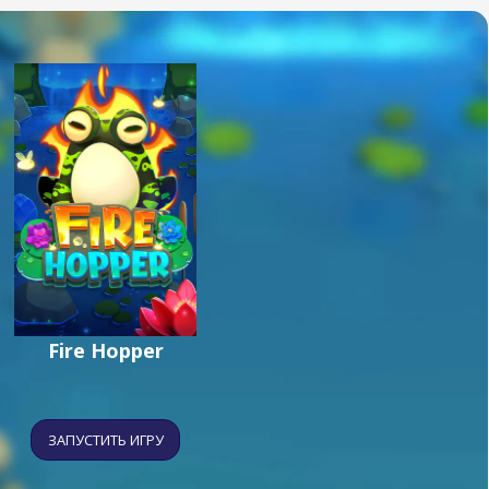
Fire Hopper
ЗАПУСТИТЬ ИГРУ