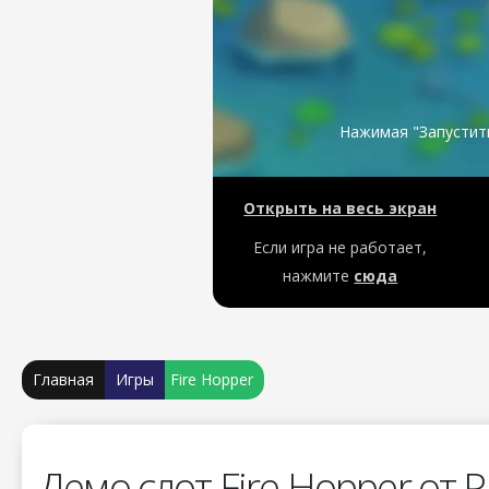
Нажимая "Запустить
Открыть на весь экран
Если игра не работает,
нажмите
сюда
Главная
Игры
Fire Hopper
Демо слот Fire Hopper от