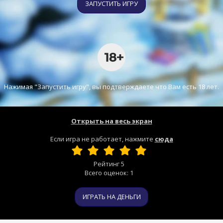
ЗАПУСТИТЬ ИГРУ
Нажимая "Запустить игру", вы подтверждаете что Вам есть 18 лет.
Открыть на весь экран
Если игра не работает, нажмите
сюда
Рейтинг
5
Всего оценок:
1
ИГРАТЬ НА ДЕНЬГИ