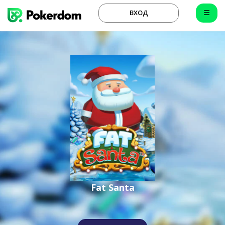
ВХОД
Fat Santa