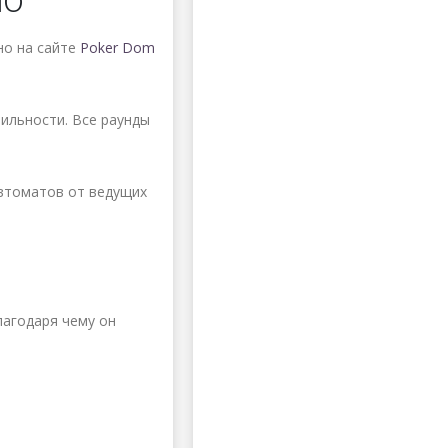
но на сайте
Poker Dom
ильности. Все раунды
автоматов от ведущих
агодаря чему он