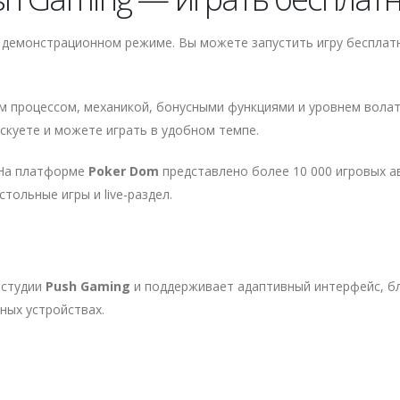
 демонстрационном режиме. Вы можете запустить игру бесплат
м процессом, механикой, бонусными функциями и уровнем волат
скуете и можете играть в удобном темпе.
 На платформе
Poker Dom
представлено более 10 000 игровых 
тольные игры и live-раздел.
 студии
Push Gaming
и поддерживает адаптивный интерфейс, бл
ных устройствах.