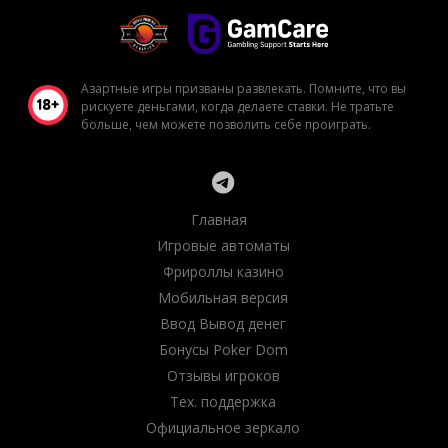
Азартные игры призваны развлекать. Помните, что вы
рискуете деньгами, когда делаете ставки. Не тратьте
больше, чем можете позволить себе проиграть.
Главная
Игровые автоматы
Фрироллы казино
Мобильная версия
Ввод Вывод денег
Бонусы Poker Dom
Отзывы игроков
Тех. поддержка
Официальное зеркало