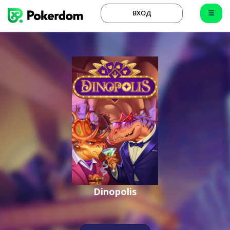
ВХОД
Dinopolis