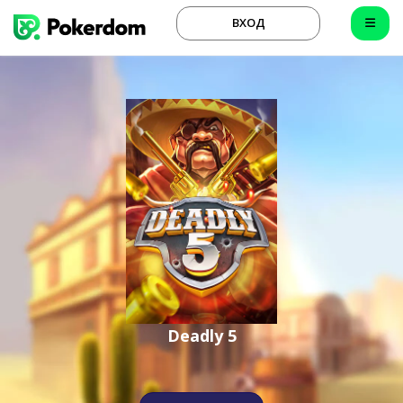
ВХОД
Deadly 5