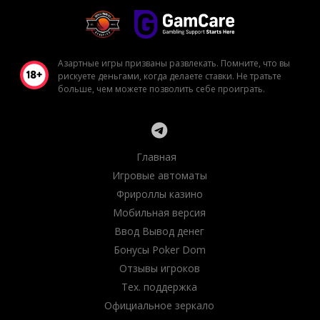
Азартные игры призваны развлекать. Помните, что вы
рискуете деньгами, когда делаете ставки. Не тратьте
больше, чем можете позволить себе проиграть.
Главная
Игровые автоматы
Фрироллы казино
Мобильная версия
Ввод Вывод денег
Бонусы Poker Dom
Отзывы игроков
Тех. поддержка
Официальное зеркало