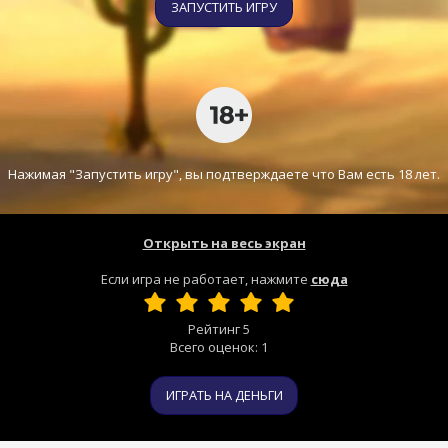
ЗАПУСТИТЬ ИГРУ
Нажимая "Запустить игру", вы подтверждаете что Вам есть 18 лет.
Открыть на весь экран
Если игра не работает, нажмите
сюда
Рейтинг
5
Всего оценок:
1
ИГРАТЬ НА ДЕНЬГИ