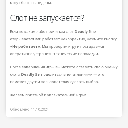
могут быть выведены.
Слот не запускается?
Если по каким-либо причинам слот
Deadly 5
не
открывается или работает некорректно, нажмите кнопку
«Не работает»
. Мы проверим игру и постараемся
оперативно устранить технические неполадки.
После завершения игры вы можете оставить свою оценку
слота
Deadly 5
и поделиться впечатлениями — это
поможет другим пользователям сделать выбор.
Желаем приятной и увлекательной игры!
Обновлено:
11.10.2024