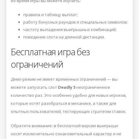
Во время игры вы можете изучить:
правила и таблицу выплат;
работу бонусных раундов и специальных символов;
частоту выпадения выигрышных комбинаций;
поведение слота на длинной дистанции.
Бесплатная игра без
ограничений
Демо-режим не имеет временных ограничений — вы
можете запускать слот
Deadly 5
неограниченное
количество раз. Это особенно удобно для новых игроков,
которые хотят разобраться в механике, а также для
опытных пользователей, тестирующих стратегии ставок.
Обратите внимание: в бесплатной версии выигрыши
носят исключительно ознакомительный характер и не