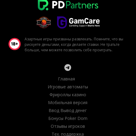
Азартные игры призваны развлекать. Помните, что вы
рискуете деньгами, когда делаете ставки. Не тратьте
больше, чем можете позволить себе проиграть.
Главная
Игровые автоматы
Фрироллы казино
Мобильная версия
Ввод Вывод денег
Бонусы Poker Dom
Отзывы игроков
Тех. поддержка