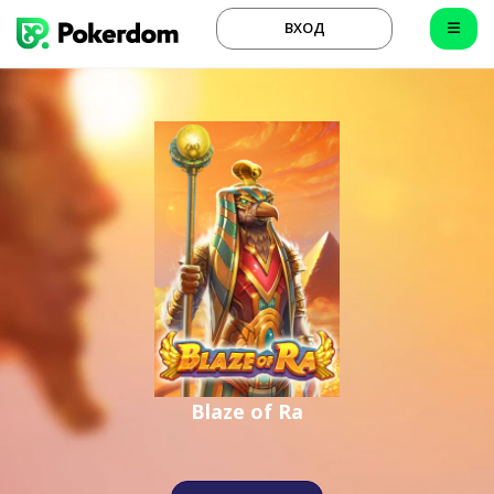
ВХОД
Blaze of Ra