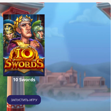
10 Swords
ЗАПУСТИТЬ ИГРУ