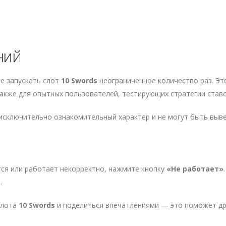
ний
е запускать слот
10 Swords
неограниченное количество раз. Эт
также для опытных пользователей, тестирующих стратегии ставо
исключительно ознакомительный характер и не могут быть выв
ся или работает некорректно, нажмите кнопку
«Не работает»
.
слота
10 Swords
и поделиться впечатлениями — это поможет д