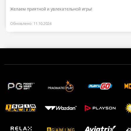
Желаем приятной и увлекательной игры!
Обновлено:
11.10.2024