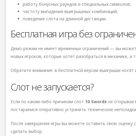
работу бонусных раундов и специальных символов;
частоту выпадения выигрышных комбинаций;
поведение слота на длинной дистанции.
Бесплатная игра без ограниче
Демо-режим не имеет временных ограничений — вы может
новых игроков, которые хотят разобраться в механике, а 
Обратите внимание: в бесплатной версии выигрыши носят 
Слот не запускается?
Если по каким-либо причинам слот
10 Swords
не открывает
постараемся оперативно устранить технические неполадки
После завершения игры вы можете оставить свою оценку 
сделать выбор.