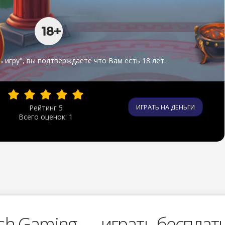
 игру", вы подтверждаете что Вам есть 18 лет.
ИГРАТЬ НА ДЕНЬГИ
Рейтинг
5
Всего оценок:
1
ush Gaming — играть бесплат