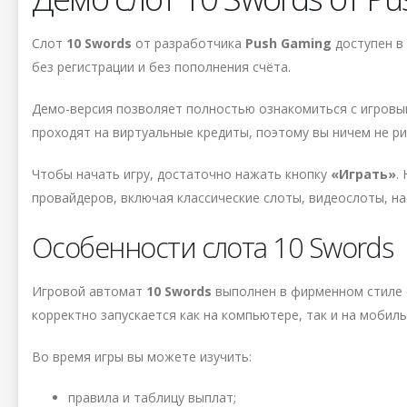
Слот
10 Swords
от разработчика
Push Gaming
доступен в
без регистрации и без пополнения счёта.
Демо-версия позволяет полностью ознакомиться с игровы
проходят на виртуальные кредиты, поэтому вы ничем не ри
Чтобы начать игру, достаточно нажать кнопку
«Играть»
.
провайдеров, включая классические слоты, видеослоты, нас
Особенности слота 10 Swords
Игровой автомат
10 Swords
выполнен в фирменном стиле
корректно запускается как на компьютере, так и на мобиль
Во время игры вы можете изучить:
правила и таблицу выплат;