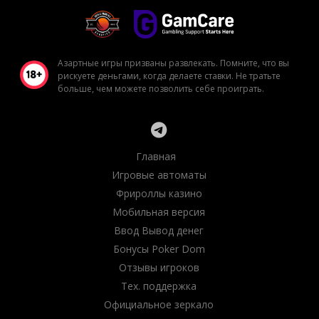
Азартные игры призваны развлекать. Помните, что вы
рискуете деньгами, когда делаете ставки. Не тратьте
больше, чем можете позволить себе проиграть.
Главная
Игровые автоматы
Фрироллы казино
Мобильная версия
Ввод Вывод денег
Бонусы Poker Dom
Отзывы игроков
Тех. поддержка
Официальное зеркало