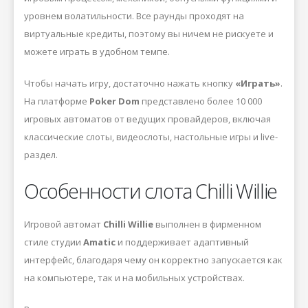
уровнем волатильности. Все раунды проходят на
виртуальные кредиты, поэтому вы ничем не рискуете и
можете играть в удобном темпе.
Чтобы начать игру, достаточно нажать кнопку
«Играть»
.
На платформе
Poker Dom
представлено более 10 000
игровых автоматов от ведущих провайдеров, включая
классические слоты, видеослоты, настольные игры и live-
раздел.
Особенности слота Chilli Willie
Игровой автомат
Chilli Willie
выполнен в фирменном
стиле студии
Amatic
и поддерживает адаптивный
интерфейс, благодаря чему он корректно запускается как
на компьютере, так и на мобильных устройствах.