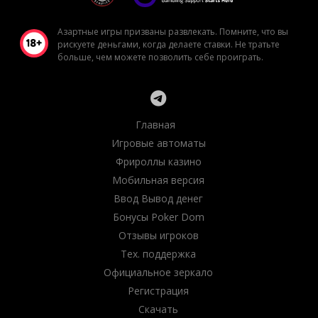
Азартные игры призваны развлекать. Помните, что вы
рискуете деньгами, когда делаете ставки. Не тратьте
больше, чем можете позволить себе проиграть.
Главная
Игровые автоматы
Фрироллы казино
Мобильная версия
Ввод Вывод денег
Бонусы Poker Dom
Отзывы игроков
Тех. поддержка
Официальное зеркало
Регистрация
Скачать