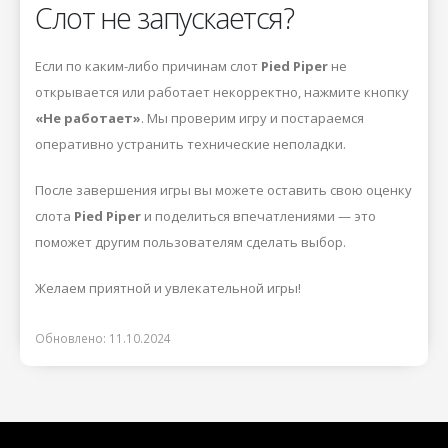
Слот не запускается?
Если по каким-либо причинам слот
Pied Piper
не
открывается или работает некорректно, нажмите кнопку
«Не работает»
. Мы проверим игру и постараемся
оперативно устранить технические неполадки.
После завершения игры вы можете оставить свою оценку
слота
Pied Piper
и поделиться впечатлениями — это
поможет другим пользователям сделать выбор.
Желаем приятной и увлекательной игры!
Обновлено:
11.10.2024