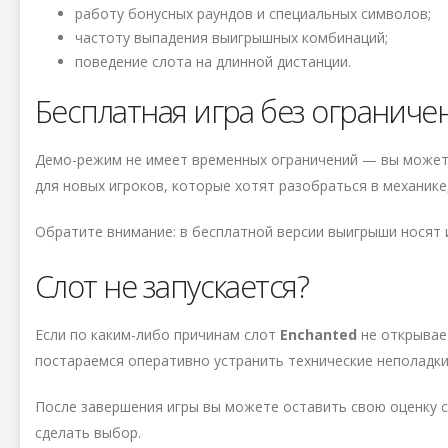
работу бонусных раундов и специальных символов;
частоту выпадения выигрышных комбинаций;
поведение слота на длинной дистанции.
Бесплатная игра без ограниче
Демо-режим не имеет временных ограничений — вы может
для новых игроков, которые хотят разобраться в механике
Обратите внимание: в бесплатной версии выигрыши носят 
Слот не запускается?
Если по каким-либо причинам слот
Enchanted
не открывае
постараемся оперативно устранить технические неполадки
После завершения игры вы можете оставить свою оценку 
сделать выбор.