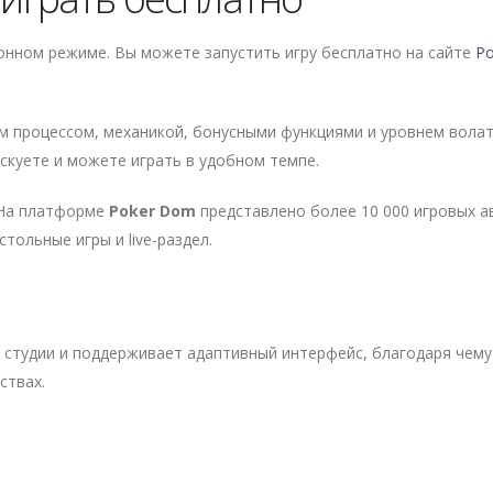
онном режиме. Вы можете запустить игру бесплатно на сайте
P
м процессом, механикой, бонусными функциями и уровнем волат
скуете и можете играть в удобном темпе.
 На платформе
Poker Dom
представлено более 10 000 игровых 
тольные игры и live-раздел.
 студии
и поддерживает адаптивный интерфейс, благодаря чему
ствах.