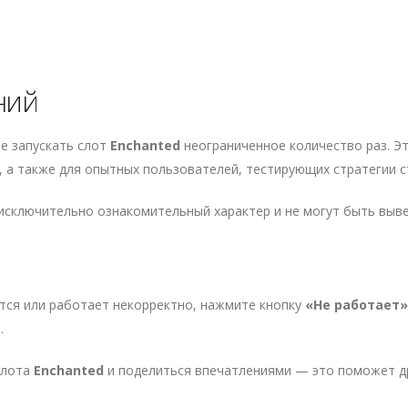
ний
е запускать слот
Enchanted
неограниченное количество раз. Э
, а также для опытных пользователей, тестирующих стратегии с
исключительно ознакомительный характер и не могут быть выв
тся или работает некорректно, нажмите кнопку
«Не работает»
.
слота
Enchanted
и поделиться впечатлениями — это поможет д