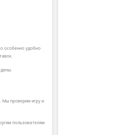
то особенно удобно
тавок.
едены.
. Мы проверим игру и
ругим пользователям