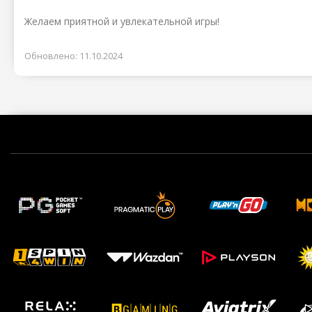
Желаем приятной и увлекательной игры!
Обновлено:
11.10.2024