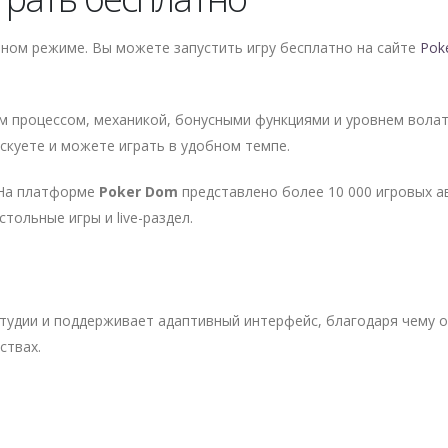
ном режиме. Вы можете запустить игру бесплатно на сайте
Pok
м процессом, механикой, бонусными функциями и уровнем волат
скуете и можете играть в удобном темпе.
 На платформе
Poker Dom
представлено более 10 000 игровых 
тольные игры и live-раздел.
студии
и поддерживает адаптивный интерфейс, благодаря чему о
ствах.