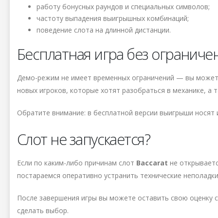
работу бонусных раундов и специальных символов;
частоту выпадения выигрышных комбинаций;
поведение слота на длинной дистанции.
Бесплатная игра без ограниче
Демо-режим не имеет временных ограничений — вы может
новых игроков, которые хотят разобраться в механике, а 
Обратите внимание: в бесплатной версии выигрыши носят 
Слот не запускается?
Если по каким-либо причинам слот
Baccarat
не открываетс
постараемся оперативно устранить технические неполадки
После завершения игры вы можете оставить свою оценку 
сделать выбор.