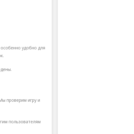
 особенно удобно для
к.
едены.
 Мы проверим игру и
угим пользователям