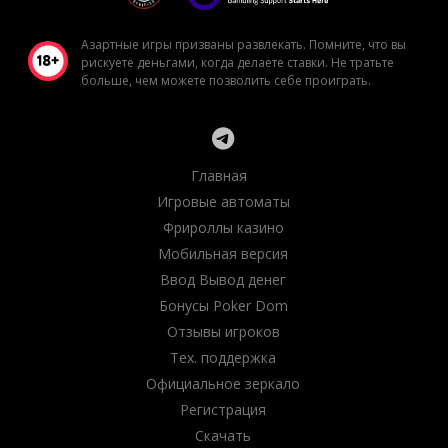
Азартные игры призваны развлекать. Помните, что вы
рискуете деньгами, когда делаете ставки. Не тратьте
больше, чем можете позволить себе проиграть.
Главная
Игровые автоматы
Фрироллы казино
Мобильная версия
Ввод Вывод денег
Бонусы Poker Dom
Отзывы игроков
Тех. поддержка
Официальное зеркало
Регистрация
Скачать