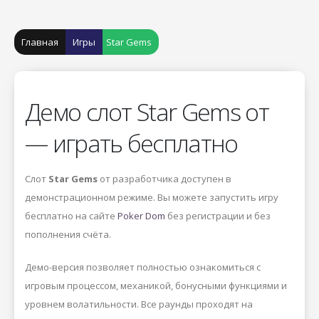
Главная
Игры
Star Gems
Демо слот Star Gems от
— играть бесплатно
Слот
Star Gems
от разработчика
доступен в
демонстрационном режиме. Вы можете запустить игру
бесплатно на сайте
Poker Dom
без регистрации и без
пополнения счёта.
Демо-версия позволяет полностью ознакомиться с
игровым процессом, механикой, бонусными функциями и
уровнем волатильности. Все раунды проходят на