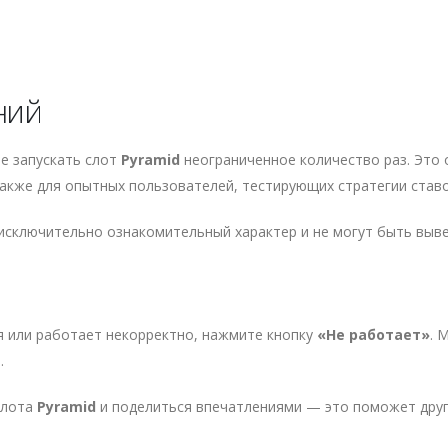
ний
е запускать слот
Pyramid
неограниченное количество раз. Это 
также для опытных пользователей, тестирующих стратегии ставо
исключительно ознакомительный характер и не могут быть выв
 или работает некорректно, нажмите кнопку
«Не работает»
. 
.
слота
Pyramid
и поделиться впечатлениями — это поможет дру