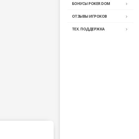
БОНУСЫ POKER DOM
ОТЗЫВЫ ИГРОКОВ
ТЕХ. ПОДДЕРЖКА