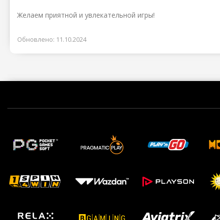
Желаем приятной и увлекательной игры!
Обновлено:
11.10.2024