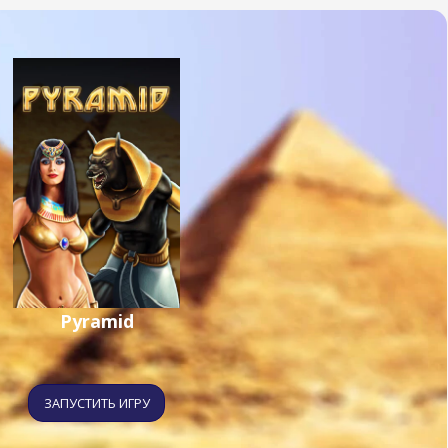
Pyramid
ЗАПУСТИТЬ ИГРУ