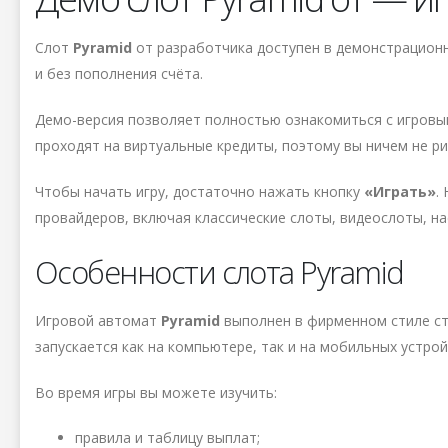
Слот
Pyramid
от разработчика
доступен в демонстрацион
и без пополнения счёта.
Демо-версия позволяет полностью ознакомиться с игровы
проходят на виртуальные кредиты, поэтому вы ничем не ри
Чтобы начать игру, достаточно нажать кнопку
«Играть»
.
провайдеров, включая классические слоты, видеослоты, нас
Особенности слота Pyramid
Игровой автомат
Pyramid
выполнен в фирменном стиле с
запускается как на компьютере, так и на мобильных устрой
Во время игры вы можете изучить:
правила и таблицу выплат;