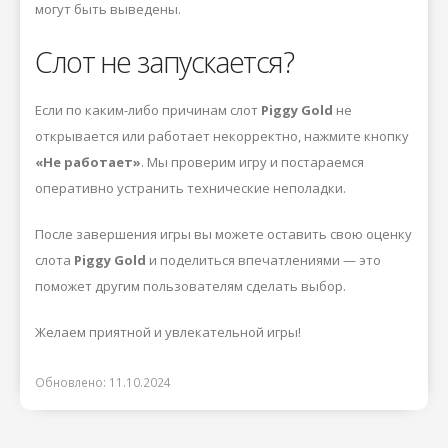
могут быть выведены.
Слот не запускается?
Если по каким-либо причинам слот
Piggy Gold
не
открывается или работает некорректно, нажмите кнопку
«Не работает»
. Мы проверим игру и постараемся
оперативно устранить технические неполадки.
После завершения игры вы можете оставить свою оценку
слота
Piggy Gold
и поделиться впечатлениями — это
поможет другим пользователям сделать выбор.
Желаем приятной и увлекательной игры!
Обновлено:
11.10.2024