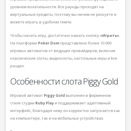
уровнем волатильности. Все раунды проходят на
виртуальные кредиты, поэтому вы ничем не рискуете и
можете играть в удобном темпе.
Чтобы начать игру, достаточно нажать кнопку
«Играть»
.
На платформе
Poker Dom
представлено более 10 000
игровых автоматов от ведущих провайдеров, включая
классические слоты, видеослоты, настольные игры и live-
раздел.
Особенности слота Piggy Gold
Игровой автомат
Piggy Gold
выполнен в фирменном
стиле студии
Ruby Play
и поддерживает адаптивный
интерфейс, благодаря чему он корректно запускается как
на компьютере, так и на мобильных устройствах.