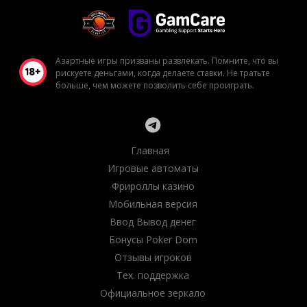
Азартные игры призваны развлекать. Помните, что вы
рискуете деньгами, когда делаете ставки. Не тратьте
больше, чем можете позволить себе проиграть.
Главная
Игровые автоматы
Фрироллы казино
Мобильная версия
Ввод Вывод денег
Бонусы Poker Dom
Отзывы игроков
Тех. поддержка
Официальное зеркало