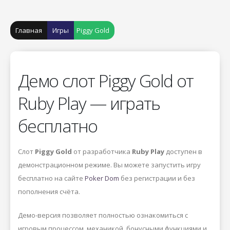
Главная
Игры
Piggy Gold
Демо слот Piggy Gold от
Ruby Play — играть
бесплатно
Слот
Piggy Gold
от разработчика
Ruby Play
доступен в
демонстрационном режиме. Вы можете запустить игру
бесплатно на сайте
Poker Dom
без регистрации и без
пополнения счёта.
Демо-версия позволяет полностью ознакомиться с
игровым процессом, механикой, бонусными функциями и