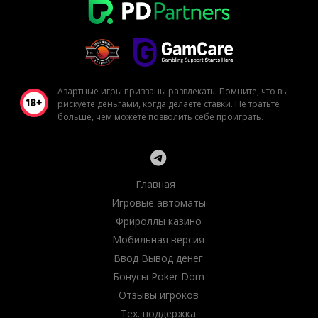
Азартные игры призваны развлекать. Помните, что вы
рискуете деньгами, когда делаете ставки. Не тратьте
больше, чем можете позволить себе проиграть.
Главная
Игровые автоматы
Фрироллы казино
Мобильная версия
Ввод Вывод денег
Бонусы Poker Dom
Отзывы игроков
Тех. поддержка