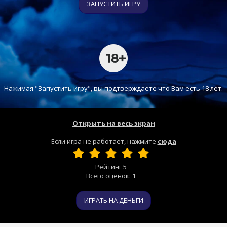
ЗАПУСТИТЬ ИГРУ
Нажимая "Запустить игру", вы подтверждаете что Вам есть 18 лет.
Открыть на весь экран
Если игра не работает, нажмите
сюда
Рейтинг
5
Всего оценок:
1
ИГРАТЬ НА ДЕНЬГИ