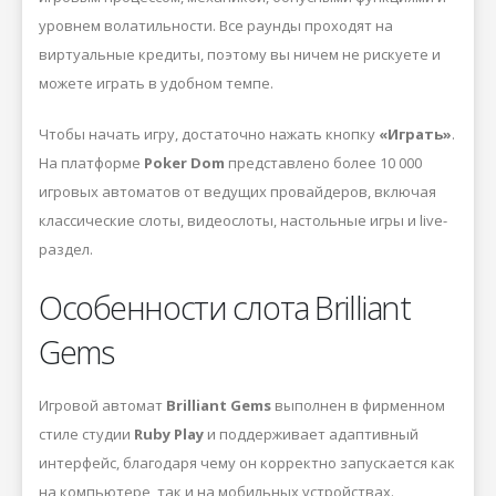
уровнем волатильности. Все раунды проходят на
виртуальные кредиты, поэтому вы ничем не рискуете и
можете играть в удобном темпе.
Чтобы начать игру, достаточно нажать кнопку
«Играть»
.
На платформе
Poker Dom
представлено более 10 000
игровых автоматов от ведущих провайдеров, включая
классические слоты, видеослоты, настольные игры и live-
раздел.
Особенности слота Brilliant
Gems
Игровой автомат
Brilliant Gems
выполнен в фирменном
стиле студии
Ruby Play
и поддерживает адаптивный
интерфейс, благодаря чему он корректно запускается как
на компьютере, так и на мобильных устройствах.