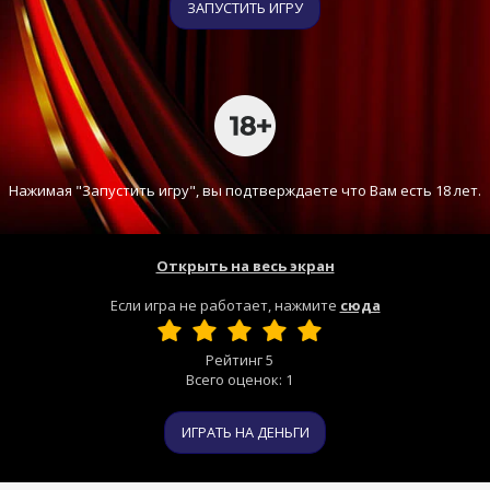
ЗАПУСТИТЬ ИГРУ
Нажимая "Запустить игру", вы подтверждаете что Вам есть 18 лет.
Открыть на весь экран
Если игра не работает, нажмите
сюда
Рейтинг
5
Всего оценок:
1
ИГРАТЬ НА ДЕНЬГИ