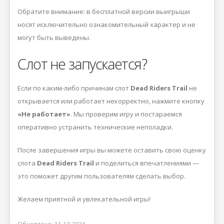
Обратите внимание: в бесплатной версии выигрыши
носят исключительно ознакомительный характер и не
могут быть выведены.
Слот не запускается?
Если по каким-либо причинам слот
Dead Riders Trail
не
открывается или работает некорректно, нажмите кнопку
«Не работает»
. Мы проверим игру и постараемся
оперативно устранить технические неполадки.
После завершения игры вы можете оставить свою оценку
слота
Dead Riders Trail
и поделиться впечатлениями —
это поможет другим пользователям сделать выбор.
Желаем приятной и увлекательной игры!
Обновлено:
11.10.2024