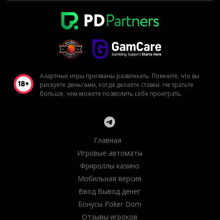
Азартные игры призваны развлекать. Помните, что вы
рискуете деньгами, когда делаете ставки. Не тратьте
больше, чем можете позволить себе проиграть.
Главная
Игровые автоматы
Фрироллы казино
Мобильная версия
Ввод Вывод денег
Бонусы Poker Dom
Отзывы игроков