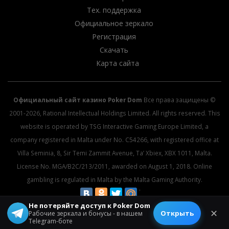
Тех. поддержка
Официальное зеркало
Регистрация
Скачать
Карта сайта
Официальный сайт казино Poker Dom
Все права защищены ©
2001-2026, Rational Intellectual Holdings Limited. All rights reserved. This
website is operated by TSG Interactive Gaming Europe Limited, a
company registered in Malta under No. C54266, with registered office at
Villa Seminia, 8, Sir Temi Zammit Avenue, Ta’ Xbiex, XBX 1011, Malta.
License No. MGA/B2C/213/2011, awarded on August 1, 2018. Online
gambling is regulated in Malta by the Malta Gaming Authority.
Не потеряйте доступ к Poker Dom
© 2026 All rights reserved.
✕
Открыть
Рабочие зеркала и бонусы - в нашем
Telegram-боте