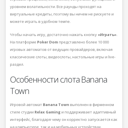
уровнем волатильности. Все раунды проходят на
виртуальные кредиты, поэтому вы ничем не рискуете и
можете играть в удобном темпе.
Чтобы начать игру, достаточно нажать кнопку
«Играть»
.
На платформе
Poker Dom
представлено более 10 000
игровых автоматов от ведущих провайдеров, включая
классические слоты, видеослоты, настольные игры и live-
раздел.
Особенности слота Banana
Town
Игровой автомат
Banana Town
выполнен в фирменном
стиле студии
Relax Gaming
и поддерживает адаптивный
интерфейс, благодаря чему он корректно запускается как
на компьютере, так и на мобильных устройствах.