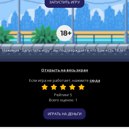
ЗАПУСТИТЬ ИГРУ
Нажимая "Запустить игру", вы подтверждаете что Вам есть 18 лет.
Открыть на весь экран
Если игра не работает, нажмите
сюда
Рейтинг
5
Всего оценок:
1
ИГРАТЬ НА ДЕНЬГИ