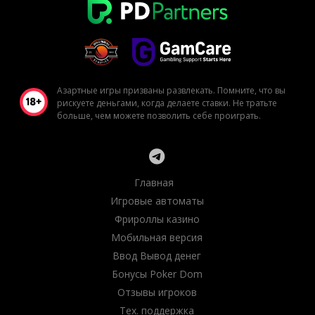
Азартные игры призваны развлекать. Помните, что вы
рискуете деньгами, когда делаете ставки. Не тратьте
больше, чем можете позволить себе проиграть.
Главная
Игровые автоматы
Фрироллы казино
Мобильная версия
Ввод Вывод денег
Бонусы Poker Dom
Отзывы игроков
Тех. поддержка