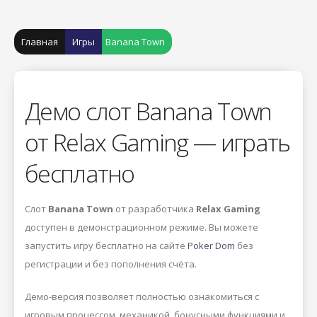
Главная
Игры
Banana Town
Демо слот Banana Town
от Relax Gaming — играть
бесплатно
Слот
Banana Town
от разработчика
Relax Gaming
доступен в демонстрационном режиме. Вы можете
запустить игру бесплатно на сайте
Poker Dom
без
регистрации и без пополнения счёта.
Демо-версия позволяет полностью ознакомиться с
игровым процессом, механикой, бонусными функциями и