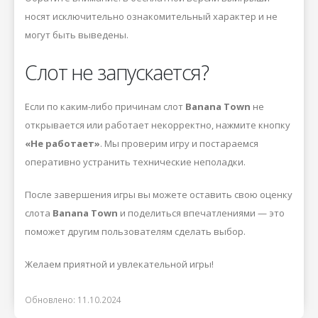
носят исключительно ознакомительный характер и не
могут быть выведены.
Слот не запускается?
Если по каким-либо причинам слот
Banana Town
не
открывается или работает некорректно, нажмите кнопку
«Не работает»
. Мы проверим игру и постараемся
оперативно устранить технические неполадки.
После завершения игры вы можете оставить свою оценку
слота
Banana Town
и поделиться впечатлениями — это
поможет другим пользователям сделать выбор.
Желаем приятной и увлекательной игры!
Обновлено:
11.10.2024