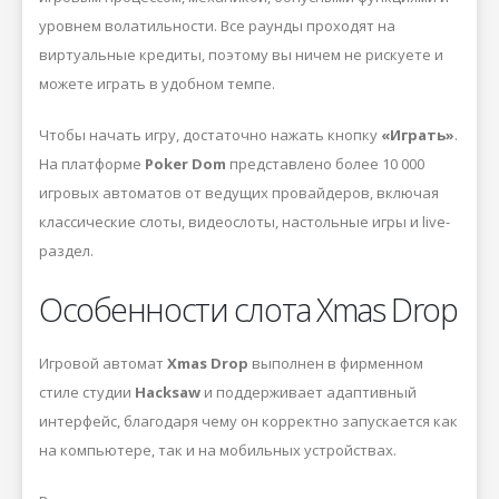
уровнем волатильности. Все раунды проходят на
виртуальные кредиты, поэтому вы ничем не рискуете и
можете играть в удобном темпе.
Чтобы начать игру, достаточно нажать кнопку
«Играть»
.
На платформе
Poker Dom
представлено более 10 000
игровых автоматов от ведущих провайдеров, включая
классические слоты, видеослоты, настольные игры и live-
раздел.
Особенности слота Xmas Drop
Игровой автомат
Xmas Drop
выполнен в фирменном
стиле студии
Hacksaw
и поддерживает адаптивный
интерфейс, благодаря чему он корректно запускается как
на компьютере, так и на мобильных устройствах.