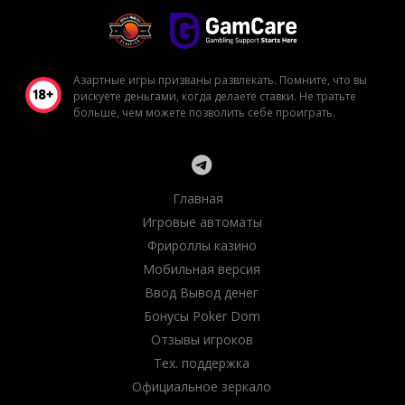
Азартные игры призваны развлекать. Помните, что вы
рискуете деньгами, когда делаете ставки. Не тратьте
больше, чем можете позволить себе проиграть.
Главная
Игровые автоматы
Фрироллы казино
Мобильная версия
Ввод Вывод денег
Бонусы Poker Dom
Отзывы игроков
Тех. поддержка
Официальное зеркало