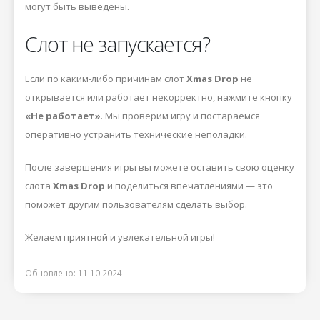
могут быть выведены.
Слот не запускается?
Если по каким-либо причинам слот
Xmas Drop
не
открывается или работает некорректно, нажмите кнопку
«Не работает»
. Мы проверим игру и постараемся
оперативно устранить технические неполадки.
После завершения игры вы можете оставить свою оценку
слота
Xmas Drop
и поделиться впечатлениями — это
поможет другим пользователям сделать выбор.
Желаем приятной и увлекательной игры!
Обновлено:
11.10.2024