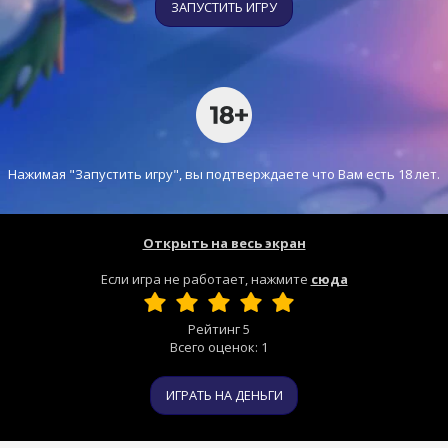
ЗАПУСТИТЬ ИГРУ
Нажимая "Запустить игру", вы подтверждаете что Вам есть 18 лет.
Открыть на весь экран
Если игра не работает, нажмите
сюда
Рейтинг
5
Всего оценок:
1
ИГРАТЬ НА ДЕНЬГИ