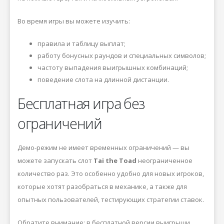
Во время игры вы можете изучить:
правила и таблицу выплат;
работу бонусных раундов и специальных символов;
частоту выпадения выигрышных комбинаций;
поведение слота на длинной дистанции.
Бесплатная игра без
ограничений
Демо-режим не имеет временных ограничений — вы
можете запускать слот
Tai the Toad
неограниченное
количество раз. Это особенно удобно для новых игроков,
которые хотят разобраться в механике, а также для
опытных пользователей, тестирующих стратегии ставок.
Обратите внимание: в бесплатной версии выигрыши