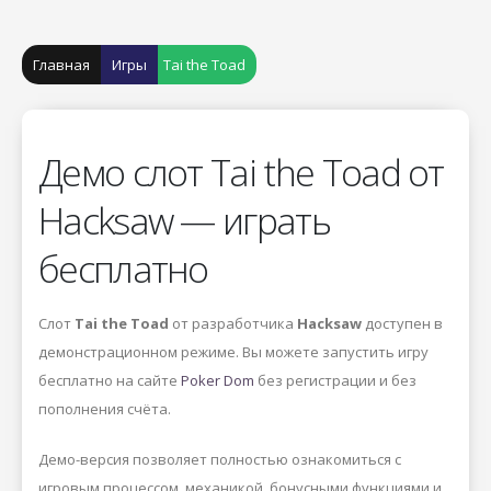
Главная
Игры
Tai the Toad
Демо слот Tai the Toad от
Hacksaw — играть
бесплатно
Слот
Tai the Toad
от разработчика
Hacksaw
доступен в
демонстрационном режиме. Вы можете запустить игру
бесплатно на сайте
Poker Dom
без регистрации и без
пополнения счёта.
Демо-версия позволяет полностью ознакомиться с
игровым процессом, механикой, бонусными функциями и