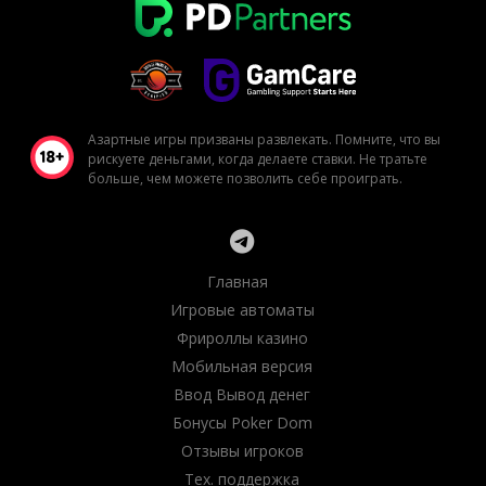
Азартные игры призваны развлекать. Помните, что вы
рискуете деньгами, когда делаете ставки. Не тратьте
больше, чем можете позволить себе проиграть.
Главная
Игровые автоматы
Фрироллы казино
Мобильная версия
Ввод Вывод денег
Бонусы Poker Dom
Отзывы игроков
Тех. поддержка