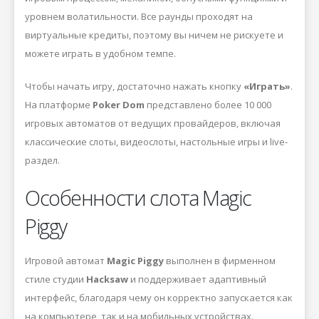
уровнем волатильности. Все раунды проходят на
виртуальные кредиты, поэтому вы ничем не рискуете и
можете играть в удобном темпе.
Чтобы начать игру, достаточно нажать кнопку
«Играть»
.
На платформе
Poker Dom
представлено более 10 000
игровых автоматов от ведущих провайдеров, включая
классические слоты, видеослоты, настольные игры и live-
раздел.
Особенности слота Magic
Piggy
Игровой автомат
Magic Piggy
выполнен в фирменном
стиле студии
Hacksaw
и поддерживает адаптивный
интерфейс, благодаря чему он корректно запускается как
на компьютере, так и на мобильных устройствах.