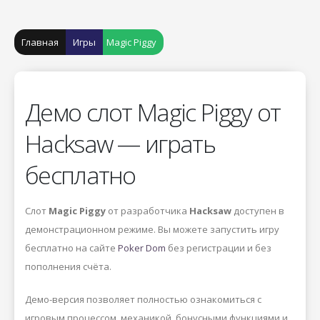
Главная
Игры
Magic Piggy
Демо слот Magic Piggy от
Hacksaw — играть
бесплатно
Слот
Magic Piggy
от разработчика
Hacksaw
доступен в
демонстрационном режиме. Вы можете запустить игру
бесплатно на сайте
Poker Dom
без регистрации и без
пополнения счёта.
Демо-версия позволяет полностью ознакомиться с
игровым процессом, механикой, бонусными функциями и