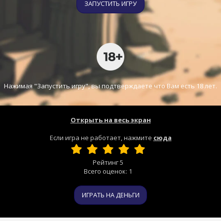
ЗАПУСТИТЬ ИГРУ
Нажимая "Запустить игру", вы подтверждаете что Вам есть 18 лет.
Открыть на весь экран
Если игра не работает, нажмите
сюда
Рейтинг
5
Всего оценок:
1
ИГРАТЬ НА ДЕНЬГИ