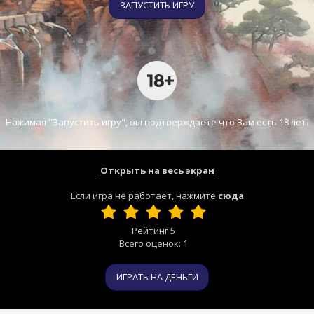
ЗАПУСТИТЬ ИГРУ
Нажимая "Запустить игру", вы подтверждаете что Вам есть 18 лет.
Открыть на весь экран
Если игра не работает, нажмите
сюда
Рейтинг
5
Всего оценок:
1
ИГРАТЬ НА ДЕНЬГИ