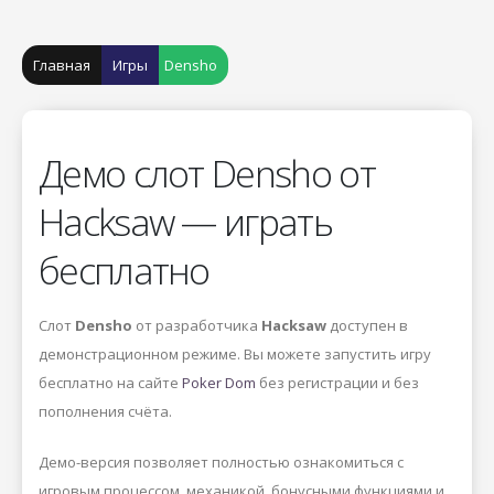
Главная
Игры
Densho
Демо слот Densho от
Hacksaw — играть
бесплатно
Слот
Densho
от разработчика
Hacksaw
доступен в
демонстрационном режиме. Вы можете запустить игру
бесплатно на сайте
Poker Dom
без регистрации и без
пополнения счёта.
Демо-версия позволяет полностью ознакомиться с
игровым процессом, механикой, бонусными функциями и