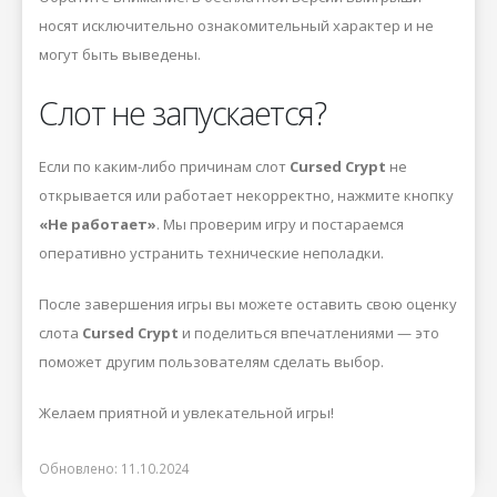
носят исключительно ознакомительный характер и не
могут быть выведены.
Слот не запускается?
Если по каким-либо причинам слот
Cursed Crypt
не
открывается или работает некорректно, нажмите кнопку
«Не работает»
. Мы проверим игру и постараемся
оперативно устранить технические неполадки.
После завершения игры вы можете оставить свою оценку
слота
Cursed Crypt
и поделиться впечатлениями — это
поможет другим пользователям сделать выбор.
Желаем приятной и увлекательной игры!
Обновлено:
11.10.2024