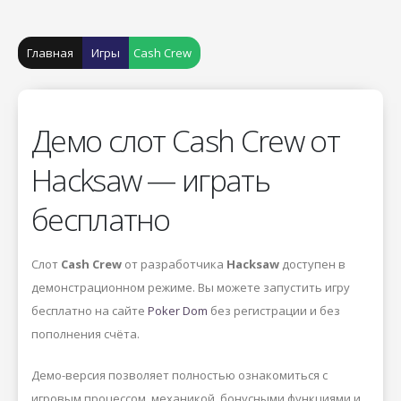
Главная
Игры
Cash Crew
Демо слот Cash Crew от
Hacksaw — играть
бесплатно
Слот
Cash Crew
от разработчика
Hacksaw
доступен в
демонстрационном режиме. Вы можете запустить игру
бесплатно на сайте
Poker Dom
без регистрации и без
пополнения счёта.
Демо-версия позволяет полностью ознакомиться с
игровым процессом, механикой, бонусными функциями и