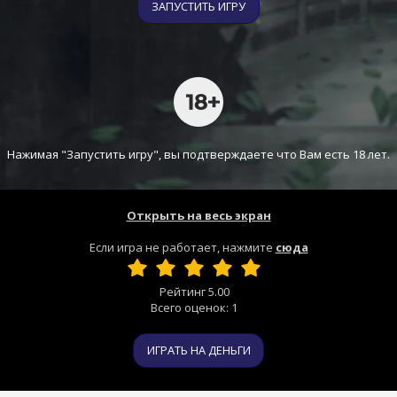
ЗАПУСТИТЬ ИГРУ
Нажимая "Запустить игру", вы подтверждаете что Вам есть 18 лет.
Открыть на весь экран
Если игра не работает, нажмите
сюда
Рейтинг
5.00
Всего оценок:
1
ИГРАТЬ НА ДЕНЬГИ