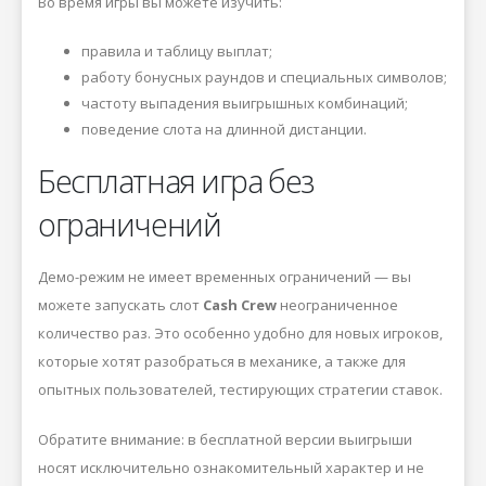
Во время игры вы можете изучить:
правила и таблицу выплат;
работу бонусных раундов и специальных символов;
частоту выпадения выигрышных комбинаций;
поведение слота на длинной дистанции.
Бесплатная игра без
ограничений
Демо-режим не имеет временных ограничений — вы
можете запускать слот
Cash Crew
неограниченное
количество раз. Это особенно удобно для новых игроков,
которые хотят разобраться в механике, а также для
опытных пользователей, тестирующих стратегии ставок.
Обратите внимание: в бесплатной версии выигрыши
носят исключительно ознакомительный характер и не