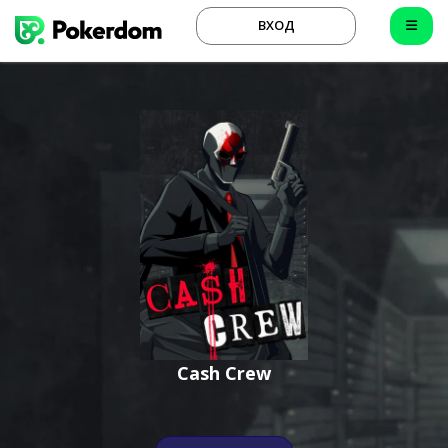
ВХОД
Cash Crew