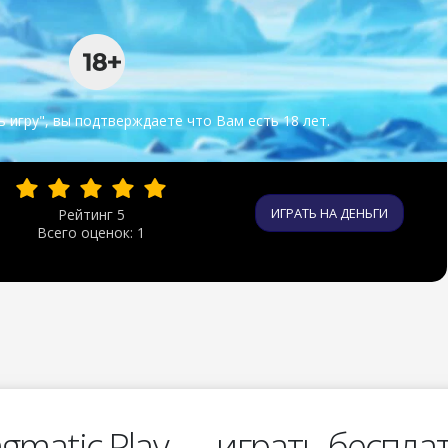
 игру", вы подтверждаете что Вам есть 18 лет.
ИГРАТЬ НА ДЕНЬГИ
Рейтинг
5
Всего оценок:
1
agmatic Play — играть беспла