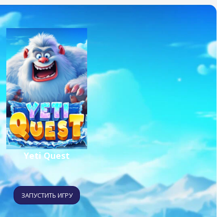
Yeti Quest
ЗАПУСТИТЬ ИГРУ