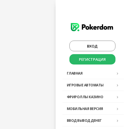
ВХОД
РЕГИСТРАЦИЯ
ГЛАВНАЯ
ИГРОВЫЕ АВТОМАТЫ
ФРИРОЛЛЫ КАЗИНО
МОБИЛЬНАЯ ВЕРСИЯ
ВВОД ВЫВОД ДЕНЕГ