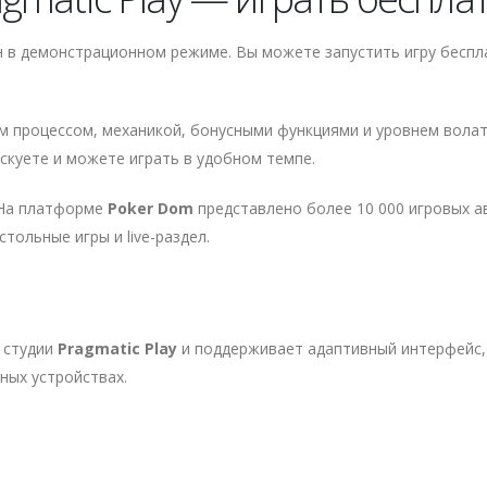
 в демонстрационном режиме. Вы можете запустить игру беспл
м процессом, механикой, бонусными функциями и уровнем волат
скуете и можете играть в удобном темпе.
 На платформе
Poker Dom
представлено более 10 000 игровых 
тольные игры и live-раздел.
 студии
Pragmatic Play
и поддерживает адаптивный интерфейс,
ных устройствах.