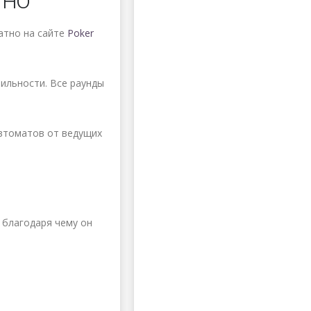
атно на сайте
Poker
ильности. Все раунды
автоматов от ведущих
 благодаря чему он