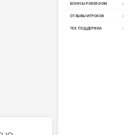
БОНУСЫ POKER DOM
ОТЗЫВЫ ИГРОКОВ
ТЕХ. ПОДДЕРЖКА
тно