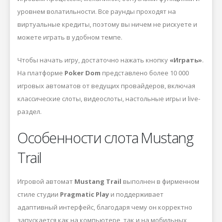
уровнем волатильности. Все раунды проходят на
виртуальные кредиты, поэтому вы ничем не рискуете и
можете играть в удобном темпе.
Чтобы начать игру, достаточно нажать кнопку
«Играть»
.
На платформе
Poker Dom
представлено более 10 000
игровых автоматов от ведущих провайдеров, включая
классические слоты, видеослоты, настольные игры и live-
раздел.
Особенности слота Mustang
Trail
Игровой автомат
Mustang Trail
выполнен в фирменном
стиле студии
Pragmatic Play
и поддерживает
адаптивный интерфейс, благодаря чему он корректно
запускается как на компьютере, так и на мобильных