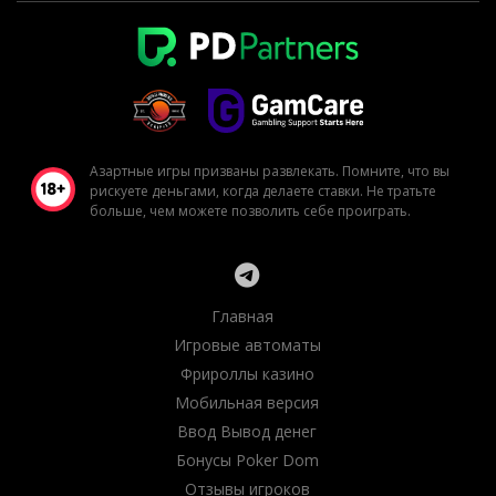
Азартные игры призваны развлекать. Помните, что вы
рискуете деньгами, когда делаете ставки. Не тратьте
больше, чем можете позволить себе проиграть.
Главная
Игровые автоматы
Фрироллы казино
Мобильная версия
Ввод Вывод денег
Бонусы Poker Dom
Отзывы игроков