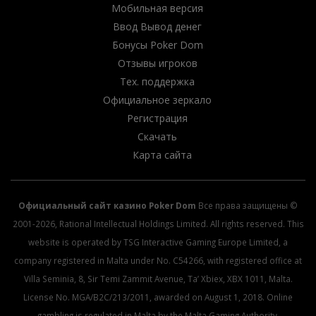
Мобильная версия
Ввод Вывод денег
Бонусы Poker Dom
Отзывы игроков
Тех. поддержка
Официальное зеркало
Регистрация
Скачать
Карта сайта
Официальный сайт казино Poker Dom
Все права защищены ©
2001-2026, Rational Intellectual Holdings Limited. All rights reserved. This
website is operated by TSG Interactive Gaming Europe Limited, a
company registered in Malta under No. C54266, with registered office at
Villa Seminia, 8, Sir Temi Zammit Avenue, Ta’ Xbiex, XBX 1011, Malta.
License No. MGA/B2C/213/2011, awarded on August 1, 2018. Online
gambling is regulated in Malta by the Malta Gaming Authority.