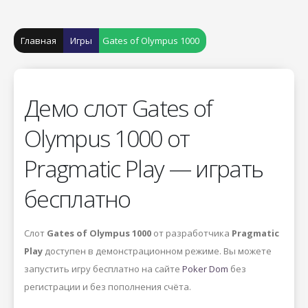
Главная
Игры
Gates of Olympus 1000
Демо слот Gates of
Olympus 1000 от
Pragmatic Play — играть
бесплатно
Слот
Gates of Olympus 1000
от разработчика
Pragmatic
Play
доступен в демонстрационном режиме. Вы можете
запустить игру бесплатно на сайте
Poker Dom
без
регистрации и без пополнения счёта.