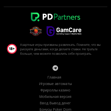
Азартные игры призваны развлекать. Помните, что вы
рискуете деньгами, когда делаете ставки. Не тратьте
больше, чем можете позволить себе проиграть.
Главная
Игровые автоматы
Фрироллы казино
Мобильная версия
Ввод Вывод денег
Бонусы Poker Dom