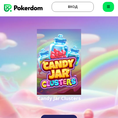
ВХОД
Candy Jar Clusters