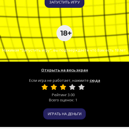
ЗАПУСТИТЬ ИГРУ
Нажимая "Запустить игру", вы подтверждаете что Вам есть 18 лет.
Открыть на весь экран
Если игра не работает, нажмите
сюда
Рейтинг
3.00
Всего оценок:
1
ИГРАТЬ НА ДЕНЬГИ