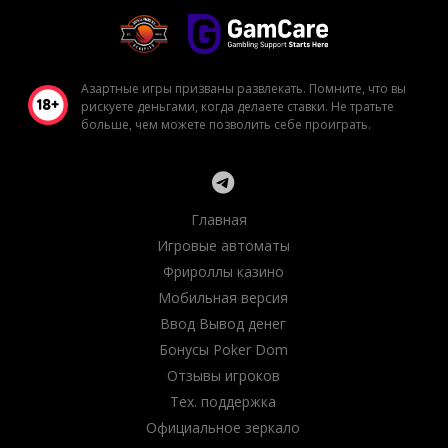
Азартные игры призваны развлекать. Помните, что вы
рискуете деньгами, когда делаете ставки. Не тратьте
больше, чем можете позволить себе проиграть.
Главная
Игровые автоматы
Фрироллы казино
Мобильная версия
Ввод Вывод денег
Бонусы Poker Dom
Отзывы игроков
Тех. поддержка
Официальное зеркало