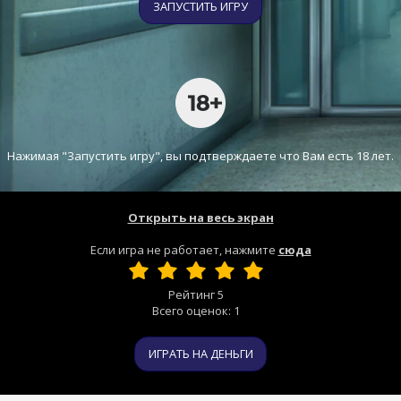
ЗАПУСТИТЬ ИГРУ
Нажимая "Запустить игру", вы подтверждаете что Вам есть 18 лет.
Открыть на весь экран
Если игра не работает, нажмите
сюда
Рейтинг
5
Всего оценок:
1
ИГРАТЬ НА ДЕНЬГИ