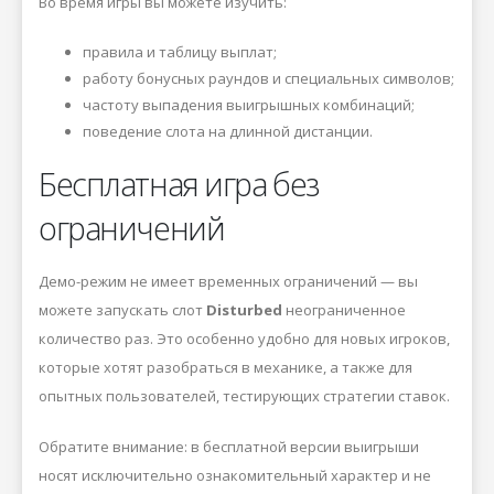
Во время игры вы можете изучить:
правила и таблицу выплат;
работу бонусных раундов и специальных символов;
частоту выпадения выигрышных комбинаций;
поведение слота на длинной дистанции.
Бесплатная игра без
ограничений
Демо-режим не имеет временных ограничений — вы
можете запускать слот
Disturbed
неограниченное
количество раз. Это особенно удобно для новых игроков,
которые хотят разобраться в механике, а также для
опытных пользователей, тестирующих стратегии ставок.
Обратите внимание: в бесплатной версии выигрыши
носят исключительно ознакомительный характер и не