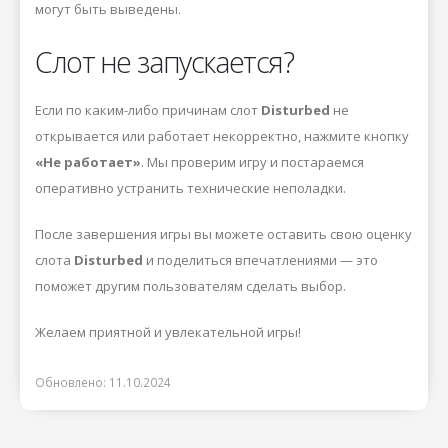
могут быть выведены.
Слот не запускается?
Если по каким-либо причинам слот
Disturbed
не
открывается или работает некорректно, нажмите кнопку
«Не работает»
. Мы проверим игру и постараемся
оперативно устранить технические неполадки.
После завершения игры вы можете оставить свою оценку
слота
Disturbed
и поделиться впечатлениями — это
поможет другим пользователям сделать выбор.
Желаем приятной и увлекательной игры!
Обновлено:
11.10.2024