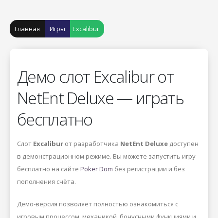
Главная
Игры
Excalibur
Демо слот Excalibur от
NetEnt Deluxe — играть
бесплатно
Слот
Excalibur
от разработчика
NetEnt Deluxe
доступен
в демонстрационном режиме. Вы можете запустить игру
бесплатно на сайте
Poker Dom
без регистрации и без
пополнения счёта.
Демо-версия позволяет полностью ознакомиться с
игровым процессом, механикой, бонусными функциями и