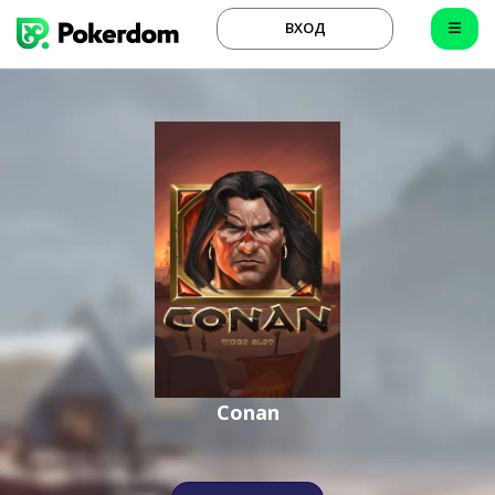
ВХОД
Conan