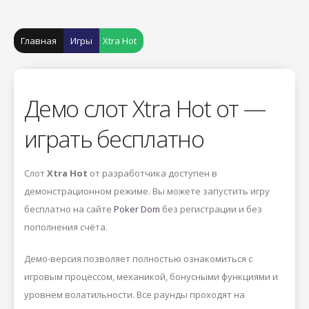
Главная
Игры
Xtra Hot
Демо слот Xtra Hot от —
играть бесплатно
Слот
Xtra Hot
от разработчика
доступен в
демонстрационном режиме. Вы можете запустить игру
бесплатно на сайте
Poker Dom
без регистрации и без
пополнения счёта.
Демо-версия позволяет полностью ознакомиться с
игровым процессом, механикой, бонусными функциями и
уровнем волатильности. Все раунды проходят на