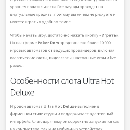
уровнем волатильности. Все раунды проходят на
виртуальные кредиты, поэтому вы ничем не рискуете и
можете играть в удобном темпе.
Чтобы начать игру, достаточно нажать кнопку
«Играть»
.
На платформе
Poker Dom
представлено более 10 000
игровых автоматов от ведущих провайдеров, включая
классические слоты, видеослоты, настольные игры и live-
раздел.
Особенности слота Ultra Hot
Deluxe
Игровой автомат
Ultra Hot Deluxe
выполнен в
фирменном стиле студии
и поддерживает адаптивный
интерфейс, благодаря чему он корректно запускается как
на компьютере, так и на мобильных устройствах.