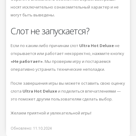
носят исключительно ознакомительный характер и не
могут быть выведены.
Слот не запускается?
Если по каким-либо причинам слот
Ultra Hot Deluxe
не
открывается или работает некорректно, нажмите кнопку
«Не работает»
. Мы проверим игру и постараемся
оперативно устранить технические неполадки.
После завершения игры вы можете оставить свою оценку
слота
Ultra Hot Deluxe
и поделиться впечатлениями —
это поможет другим пользователям сделать выбор.
Желаем приятной и увлекательной игры!
Обновлено:
11.10.2024