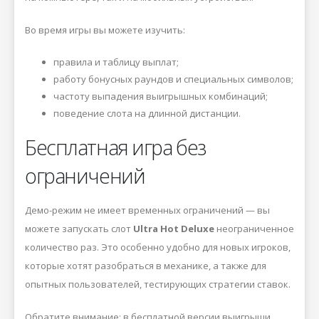
Во время игры вы можете изучить:
правила и таблицу выплат;
работу бонусных раундов и специальных символов;
частоту выпадения выигрышных комбинаций;
поведение слота на длинной дистанции.
Бесплатная игра без
ограничений
Демо-режим не имеет временных ограничений — вы
можете запускать слот
Ultra Hot Deluxe
неограниченное
количество раз. Это особенно удобно для новых игроков,
которые хотят разобраться в механике, а также для
опытных пользователей, тестирующих стратегии ставок.
Обратите внимание: в бесплатной версии выигрыши