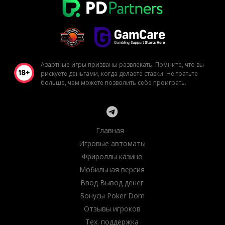
Азартные игры призваны развлекать. Помните, что вы
рискуете деньгами, когда делаете ставки. Не тратьте
больше, чем можете позволить себе проиграть.
Главная
Игровые автоматы
Фрироллы казино
Мобильная версия
Ввод Вывод денег
Бонусы Poker Dom
Отзывы игроков
Тех. поддержка