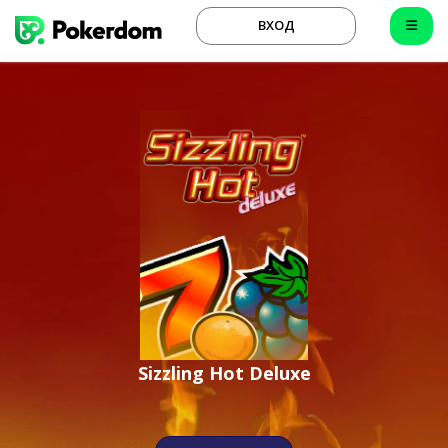
ВХОД
Sizzling Hot Deluxe