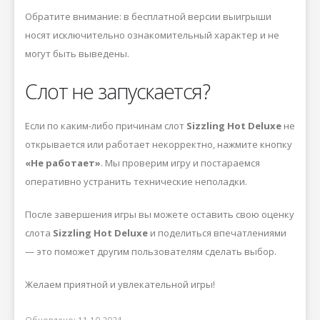
Обратите внимание: в бесплатной версии выигрыши
носят исключительно ознакомительный характер и не
могут быть выведены.
Слот не запускается?
Если по каким-либо причинам слот
Sizzling Hot Deluxe
не
открывается или работает некорректно, нажмите кнопку
«Не работает»
. Мы проверим игру и постараемся
оперативно устранить технические неполадки.
После завершения игры вы можете оставить свою оценку
слота
Sizzling Hot Deluxe
и поделиться впечатлениями
— это поможет другим пользователям сделать выбор.
Желаем приятной и увлекательной игры!
Обновлено:
11.10.2024