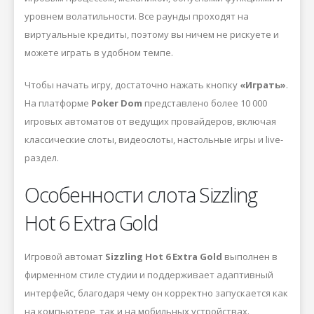
уровнем волатильности. Все раунды проходят на
виртуальные кредиты, поэтому вы ничем не рискуете и
можете играть в удобном темпе.
Чтобы начать игру, достаточно нажать кнопку
«Играть»
.
На платформе
Poker Dom
представлено более 10 000
игровых автоматов от ведущих провайдеров, включая
классические слоты, видеослоты, настольные игры и live-
раздел.
Особенности слота Sizzling
Hot 6 Extra Gold
Игровой автомат
Sizzling Hot 6 Extra Gold
выполнен в
фирменном стиле студии
и поддерживает адаптивный
интерфейс, благодаря чему он корректно запускается как
на компьютере, так и на мобильных устройствах.