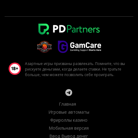
Азартные игры призваны развлекать. Помните, что вы
рискуете деньгами, когда делаете ставки. Не тратьте
больше, чем можете позволить себе проиграть.
Главная
Игровые автоматы
Фрироллы казино
Мобильная версия
Ввод Вывод денег