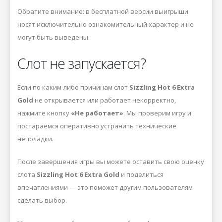
Обратите внимание: в бесплатной версии выигрыши
носят исключительно ознакомительный характер и не
могут быть выведены.
Слот не запускается?
Если по каким-либо причинам слот
Sizzling Hot 6 Extra
Gold
не открывается или работает некорректно,
нажмите кнопку
«Не работает»
. Мы проверим игру и
постараемся оперативно устранить технические
неполадки.
После завершения игры вы можете оставить свою оценку
слота
Sizzling Hot 6 Extra Gold
и поделиться
впечатлениями — это поможет другим пользователям
сделать выбор.