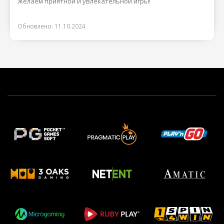
Желаем приятной и увлекательной игры!
Обновлено:
11.10.2024