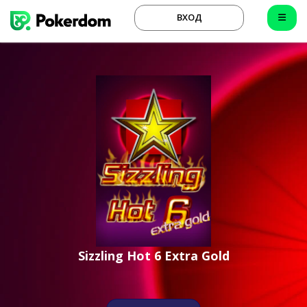
ВХОД
Sizzling Hot 6 Extra Gold