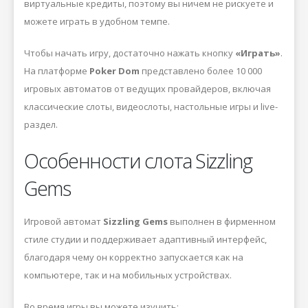
виртуальные кредиты, поэтому вы ничем не рискуете и
можете играть в удобном темпе.
Чтобы начать игру, достаточно нажать кнопку
«Играть»
.
На платформе
Poker Dom
представлено более 10 000
игровых автоматов от ведущих провайдеров, включая
классические слоты, видеослоты, настольные игры и live-
раздел.
Особенности слота Sizzling
Gems
Игровой автомат
Sizzling Gems
выполнен в фирменном
стиле студии
и поддерживает адаптивный интерфейс,
благодаря чему он корректно запускается как на
компьютере, так и на мобильных устройствах.
Во время игры вы можете изучить: