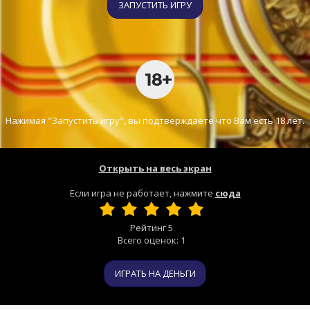
ЗАПУСТИТЬ ИГРУ
Нажимая "Запустить игру", вы подтверждаете что Вам есть 18 лет.
Открыть на весь экран
Если игра не работает, нажмите
сюда
Рейтинг
5
Всего оценок:
1
ИГРАТЬ НА ДЕНЬГИ