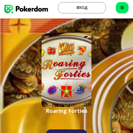
ВХОД
Roaring Forties