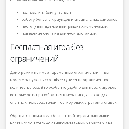
правила и таблицу выплат;
работу бонусных раундов и специальных символов;
частоту выпадения выигрышных комбинаций;
поведение слота на длинной дистанции.
Бесплатная игра без
ограничений
Демо-режим не имеет временных ограничений — вы
можете запускать слот
River Queen
неограниченное
количество раз. Это особенно удобно для новых игроков,
которые хотят разобраться в механике, а также для
опытных пользователей, тестирующих стратегии ставок.
Обратите внимание: в бесплатной версии выигрыши
носят исключительно ознакомительный характер и не