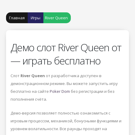
Главная
Игры
River Queen
Демо слот River Queen от
— играть бесплатно
Слот
River Queen
от разработчика
доступен в
демонстрационном режиме. Вы можете запустить игру
бесплатно на сайте
Poker Dom
без регистрации и без
пополнения счёта.
Демо-версия позволяет полностью ознакомиться с
игровым процессом, механикой, бонусными функциями и
уровнем волатильности. Все раунды проходят на