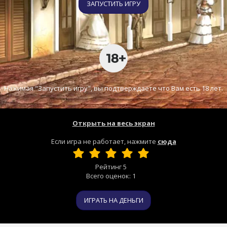
ЗАПУСТИТЬ ИГРУ
Нажимая "Запустить игру", вы подтверждаете что Вам есть 18 лет.
Открыть на весь экран
Если игра не работает, нажмите
сюда
Рейтинг
5
Всего оценок:
1
ИГРАТЬ НА ДЕНЬГИ