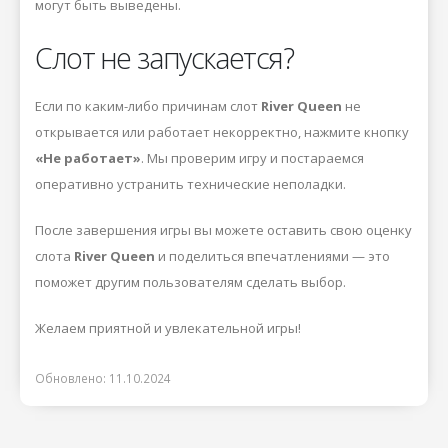
могут быть выведены.
Слот не запускается?
Если по каким-либо причинам слот
River Queen
не
открывается или работает некорректно, нажмите кнопку
«Не работает»
. Мы проверим игру и постараемся
оперативно устранить технические неполадки.
После завершения игры вы можете оставить свою оценку
слота
River Queen
и поделиться впечатлениями — это
поможет другим пользователям сделать выбор.
Желаем приятной и увлекательной игры!
Обновлено:
11.10.2024