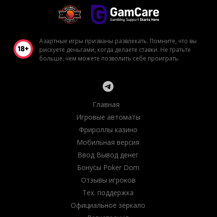
Азартные игры призваны развлекать. Помните, что вы
рискуете деньгами, когда делаете ставки. Не тратьте
больше, чем можете позволить себе проиграть.
Главная
Игровые автоматы
Фрироллы казино
Мобильная версия
Ввод Вывод денег
Бонусы Poker Dom
Отзывы игроков
Тех. поддержка
Официальное зеркало