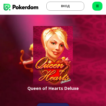
ВХОД
Queen of Hearts Deluxe