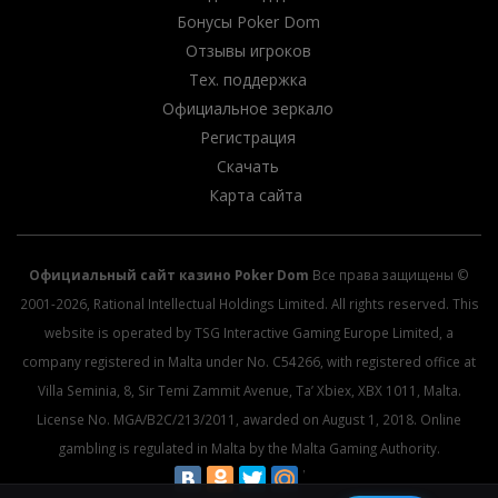
Бонусы Poker Dom
Отзывы игроков
Тех. поддержка
Официальное зеркало
Регистрация
Скачать
Карта сайта
Официальный сайт казино Poker Dom
Все права защищены ©
2001-2026, Rational Intellectual Holdings Limited. All rights reserved. This
website is operated by TSG Interactive Gaming Europe Limited, a
company registered in Malta under No. C54266, with registered office at
Villa Seminia, 8, Sir Temi Zammit Avenue, Ta’ Xbiex, XBX 1011, Malta.
License No. MGA/B2C/213/2011, awarded on August 1, 2018. Online
gambling is regulated in Malta by the Malta Gaming Authority.