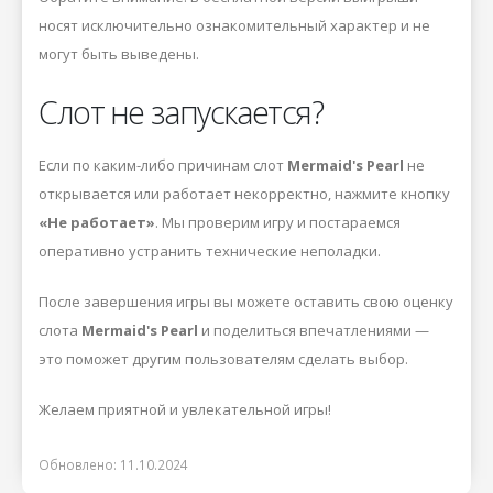
носят исключительно ознакомительный характер и не
могут быть выведены.
Слот не запускается?
Если по каким-либо причинам слот
Mermaid's Pearl
не
открывается или работает некорректно, нажмите кнопку
«Не работает»
. Мы проверим игру и постараемся
оперативно устранить технические неполадки.
После завершения игры вы можете оставить свою оценку
слота
Mermaid's Pearl
и поделиться впечатлениями —
это поможет другим пользователям сделать выбор.
Желаем приятной и увлекательной игры!
Обновлено:
11.10.2024