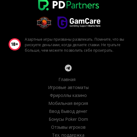
Азартные игры призваны развлекать. Помните, что вы
рискуете деньгами, когда делаете ставки. Не тратьте
больше, чем можете позволить себе проиграть.
Главная
Игровые автоматы
Фрироллы казино
Мобильная версия
Ввод Вывод денег
Бонусы Poker Dom
Отзывы игроков
Тех. поддержка