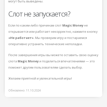
могут быть выведены.
Слот не запускается?
Если по каким-либо причинам слот
Magic Money
не
открывается или работает некорректно, нажмите кнопку
«Не работает»
. Мы проверим игру и постараемся
оперативно устранить технические неполадки.
После завершения игры вы можете оставить свою оценку
слота
Magic Money
и поделиться впечатлениями — это
поможет другим пользователям сделать выбор.
Желаем приятной и увлекательной игры!
Обновлено:
11.10.2024