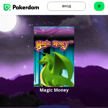
ВХОД
Magic Money