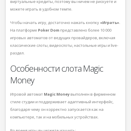
виртуальные кредиты, поэтому вы ничем не рискуете и
можете играть в удобном темпе.
Чтобы начать игру, достаточно нажать кнопку
«Играть»
.
На платформе
Poker Dom
представлено более 10 000
игровых автоматов от ведущих провайдеров, включая
классические слоты, видеослоты, настольные игры и live-
раздел.
Особенности слота Magic
Money
Игровой автомат
Magic Money
выполнен в фирменном
стиле студии
и поддерживает адаптивный интерфейс,
благодаря чему он корректно запускается как на
компьютере, так и на мобильных устройствах.
Во время игры вы можете изучить: